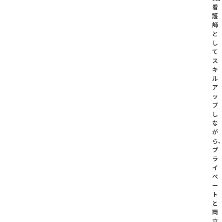
看
護
師
と
し
て
ス
キ
ル
ア
ッ
プ
し
な
が
ら
プ
ラ
イ
ベ
ー
ト
と
両
立