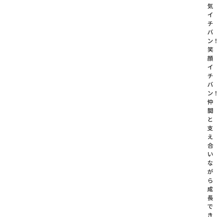
気
イ
チ
バ
ン
笑
顔
イ
チ
バ
ン
仲
間
と
支
え
合
い
な
が
ら
成
長
で
き