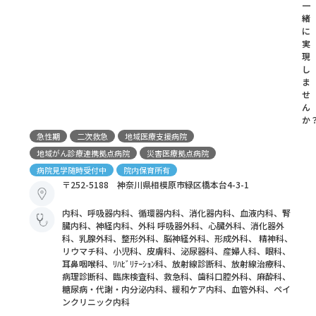
一
緒
に
実
現
し
ま
せ
ん
か
急性期
二次救急
地域医療支援病院
地域がん診療連携拠点病院
災害医療拠点病院
病院見学随時受付中
院内保育所有
〒252-5188 神奈川県相模原市緑区橋本台4-3-1
内科、呼吸器内科、循環器内科、消化器内科、血液内科、腎
臓内科、神経内科、外科 呼吸器外科、心臓外科、消化器外
科、乳腺外科、整形外科、脳神経外科、形成外科、 精神科、
リウマチ科、小児科、皮膚科、泌尿器科、産婦人科、眼科、
耳鼻咽喉科、ﾘﾊﾋﾞﾘﾃｰｼｮﾝ科、放射線診断科、放射線治療科、
病理診断科、臨床検査科、救急科、歯科口腔外科、麻酔科、
糖尿病・代謝・内分泌内科、緩和ケア内科、血管外科、ペイ
ンクリニック内科