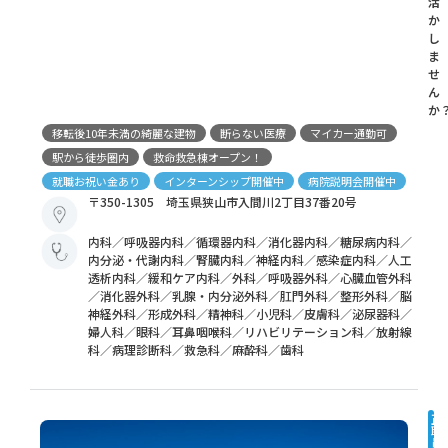
活
か
し
ま
せ
ん
か
移転後10年未満の綺麗な建物
断らない医療
マイカー通勤可
駅から徒歩圏内
救命救急棟オープン！
就職お祝い金あり
インターンシップ開催中
病院説明会開催中
〒350-1305 埼玉県狭山市入間川2丁目37番20号
内科／呼吸器内科／循環器内科／消化器内科／糖尿病内科／
内分泌・代謝内科／腎臓内科／神経内科／感染症内科／人工
透析内科／緩和ケア内科／外科／呼吸器外科／心臓血管外科
／消化器外科／乳腺・内分泌外科／肛門外科／整形外科／脳
神経外科／形成外科／精神科／小児科／皮膚科／泌尿器科／
婦人科／眼科／耳鼻咽喉科／リハビリテーション科／放射線
科／病理診断科／救急科／麻酔科／歯科
正
職
員