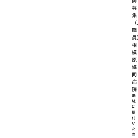
師
募
集
（
職
員
相
模
原
協
同
病
院
地
域
に
根
付
い
た
当