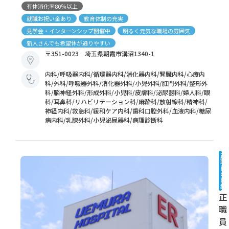
有休消化率80％以上
就職お祝い金あり
教育体制の充実
見学会・インターンシップ開催中
明るく元気な職場の雰囲気
新人さんでも希望休が通りやすい
〒351-0023 埼玉県朝霞市溝沼1340-1
内科/呼吸器内科/循環器内科/消化器内科/腎臓内科/心療内
科/外科/呼吸器外科/消化器外科/小児外科/肛門外科/整形外
科/脳神経外科/形成外科/小児科/皮膚科/泌尿器科/婦人科/眼
科/耳鼻科/リハビリテーション科/麻酔科/放射線科/精神科/
神経内科/救急科/緩和ケア内科/歯科口腔外科/血液内科/糖尿
病内科/乳腺外科/小児泌尿器科/病理診断科
正
職
員
の
募
集
正
職
員