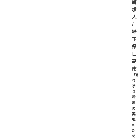
師
求
人
/
埼
玉
県
日
高
市
「
り
添
う
看
護
の
実
現
の
た
め