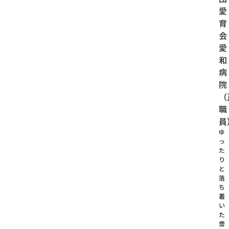
愛
育
会
愛
和
病
院
（
職
員
ゆ
っ
た
り
と
落
ち
着
い
た
雰