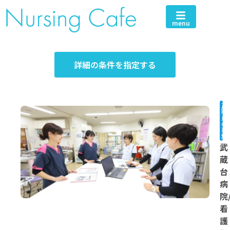
menu
詳細の条件を指定する
正
職
員
の
募
集
武
蔵
台
病
院
看
護