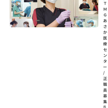
Ｔ
Ｍ
Ｇ
あ
さ
か
医
療
セ
ン
タ
ー
/
正
職
員
募
集
元