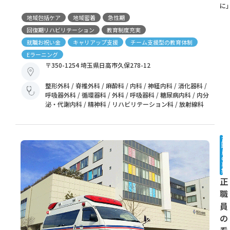
に
地域包括ケア
地域密着
急性期
回復期リハビリテーション
教育制度充実
就職お祝い金
キャリアップ支援
チーム支援型の教育体制
Eラーニング
〒350-1254 埼玉県日高市久保278-12
整形外科 / 脊椎外科 / 麻酔科 / 内科 / 神経内科 / 消化器科 /
呼吸器外科 / 循環器科 / 外科 / 呼吸器科 / 糖尿病内科 / 内分
泌・代謝内科 / 精神科 / リハビリテーション科 / 放射線科
正
職
員
の
募
集
正
職
員
の