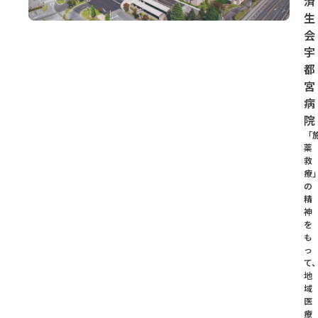
済
生
会
宇
都
宮
病
院
「
薬
救
療
の
精
神
を
も
っ
て
地
域
医
療