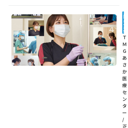
正
職
員
の
募
集
Ｔ
Ｍ
Ｇ
あ
さ
か
医
療
セ
ン
タ
ー
/
正