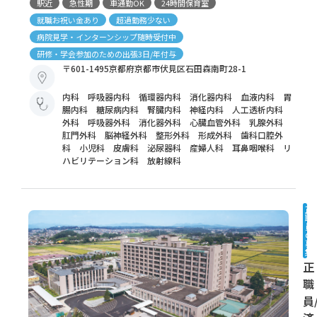
駅近
急性期
車通勤OK
24時間保育室
就職お祝い金あり
超過勤務少ない
病院見学・インターンシップ随時受付中
研修・学会参加のための出張3日/年付与
〒601-1495京都府京都市伏見区石田森南町28-1
内科 呼吸器内科 循環器内科 消化器内科 血液内科 胃
腸内科 糖尿病内科 腎臓内科 神経内科 人工透析内科
外科 呼吸器外科 消化器外科 心臓血管外科 乳腺外科
肛門外科 脳神経外科 整形外科 形成外科 歯科口腔外
科 小児科 皮膚科 泌尿器科 産婦人科 耳鼻咽喉科 リ
ハビリテーション科 放射線科
正
職
員
の
募
集
正
職
員