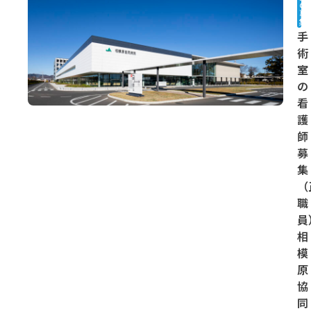
の
募
集
手
術
室
の
看
護
師
募
集
（
職
員
相
模
原
協
同