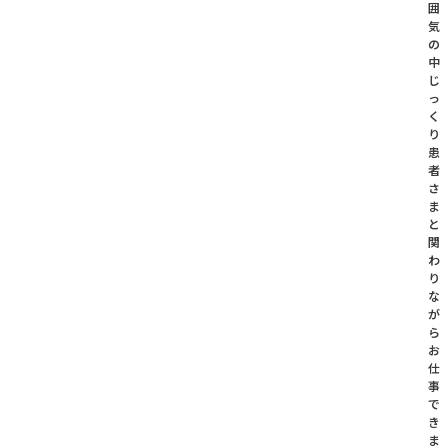
囲
気
の
中
じ
っ
く
り
患
者
さ
ま
と
関
わ
り
な
が
ら
お
仕
事
で
き
ま