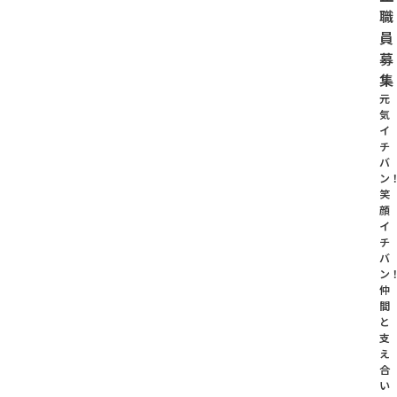
職
員
募
集
元
気
イ
チ
バ
ン
笑
顔
イ
チ
バ
ン
仲
間
と
支
え
合
い