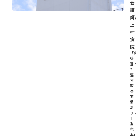
看
護
師
上
村
病
院
「
待
遇
7
連
休
取
得
実
績
あ
り
手
当
充
実