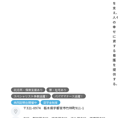
を
支
え
人
の
幸
せ
に
資
す
る
看
護
を
提
供
す
る
託児所・保育支援あり
寮・社宅あり
スペシャリスト多数活躍！
パパママナース活躍！
病院説明会開催中
奨学金制度
〒321-0974 栃木県宇都宮市竹林町911-1