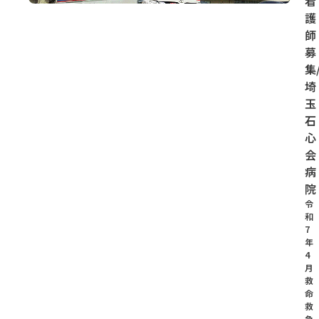
看
護
師
募
集
埼
玉
石
心
会
病
院
令
和
7
年
4
月
救
命
救
急