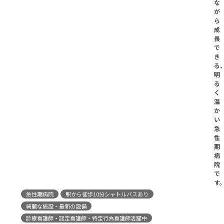
な
が
ら
成
長
で
き
る
明
る
く
温
か
い
急
性
期
病
院
で
す
急性期病院
駅から徒歩10分シャトルバスあり
綺麗な施設・最新の設備
診療看護師・認定看護師・特定行為看護師活躍中