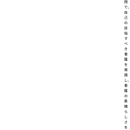
院
で
自
己
の
目
指
す
べ
き
看
護
を
実
践
し
看
護
の
素
晴
ら
し
さ
を