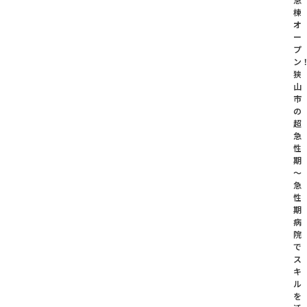
棟
オ
ー
プ
ン
狭
山
市
の
超
急
性
期
～
急
性
期
病
院
で
ス
キ
ル
を