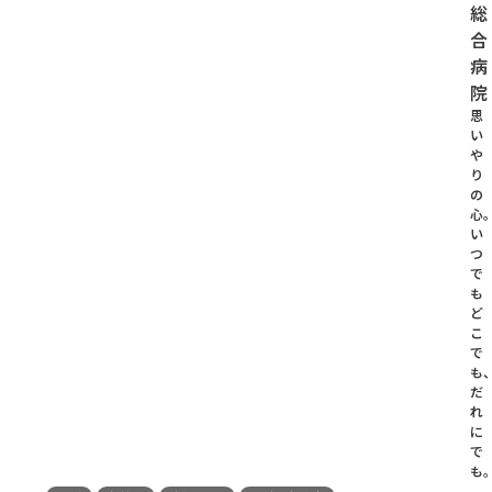
総
合
病
院
思
い
や
り
の
心
い
つ
で
も
ど
こ
で
も
だ
れ
に
で
も