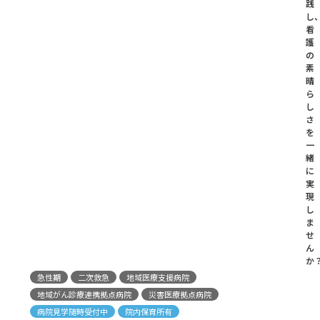
践
し
看
護
の
素
晴
ら
し
さ
を
一
緒
に
実
現
し
ま
せ
ん
か
急性期
二次救急
地域医療支援病院
地域がん診療連携拠点病院
災害医療拠点病院
病院見学随時受付中
院内保育所有