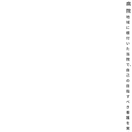
病
院
地
域
に
根
付
い
た
当
院
で
自
己
の
目
指
す
べ
き
看
護
を
実