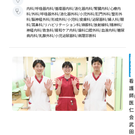
内科/呼吸器内科/循環器内科/消化器内科/腎臓内科/心療内
科/外科/呼吸器外科/消化器外科/小児外科/肛門外科/整形外
科/脳神経外科/形成外科/小児科/皮膚科/泌尿器科/婦人科/眼
科/耳鼻科/リハビリテーション科/麻酔科/放射線科/精神科/
神経内科/救急科/緩和ケア内科/歯科口腔外科/血液内科/糖尿
病内科/乳腺外科/小児泌尿器科/病理診断科
正
職
員
の
募
集
看
護
師
医
仁
会
武
田