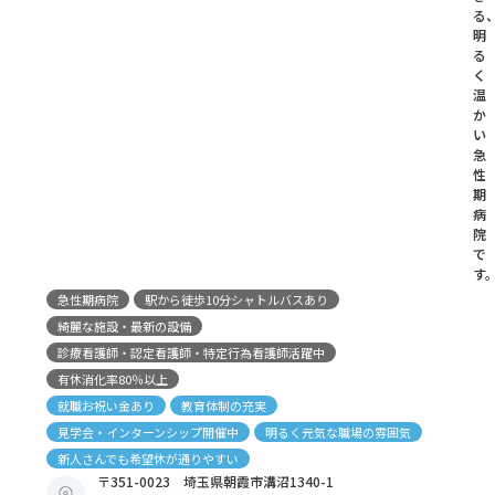
る
明
る
く
温
か
い
急
性
期
病
院
で
す
急性期病院
駅から徒歩10分シャトルバスあり
綺麗な施設・最新の設備
診療看護師・認定看護師・特定行為看護師活躍中
有休消化率80％以上
就職お祝い金あり
教育体制の充実
見学会・インターンシップ開催中
明るく元気な職場の雰囲気
新人さんでも希望休が通りやすい
〒351-0023 埼玉県朝霞市溝沼1340-1