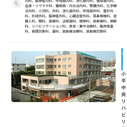
内科、脳神経内科、呼吸器内科、消化器内科、循環器内科、
血液・リウマチ科、糖尿病・内分泌内科、腎臓内科、化学療
法内科、小児科、外科、消化器外科、呼吸器外科、整形外
科、形成外科、脳神経外科、心臓血管外科、耳鼻咽喉科、産
婦人科、眼科、皮膚科、泌尿器科、精神科、放射線科、麻酔
科、リハビリテーション科、救急・集中治療科、臨床検査
科、病理診断科、歯科、放射線治療科、放射線診断科
正
職
員
の
募
集
小
平
中
央
リ
ハ
ビ
リ