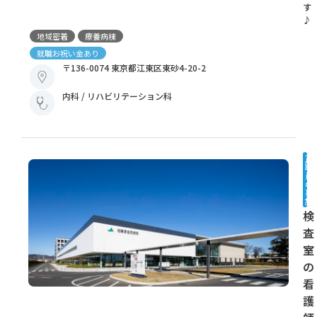
す
♪
地域密着
療養病棟
就職お祝い金あり
〒136-0074 東京都江東区東砂4-20-2
内科 / リハビリテーション科
正
職
員
の
募
集
検
査
室
の
看
護