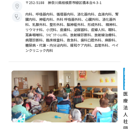
〒252-5188 神奈川県相模原市緑区橋本台4-3-1
内科、呼吸器内科、循環器内科、消化器内科、血液内科、腎
臓内科、神経内科、外科 呼吸器外科、心臓外科、消化器外
科、乳腺外科、整形外科、脳神経外科、形成外科、 精神科、
リウマチ科、小児科、皮膚科、泌尿器科、産婦人科、眼科、
耳鼻咽喉科、ﾘﾊﾋﾞﾘﾃｰｼｮﾝ科、放射線診断科、放射線治療科、
病理診断科、臨床検査科、救急科、歯科口腔外科、麻酔科、
糖尿病・代謝・内分泌内科、緩和ケア内科、血管外科、ペイ
ンクリニック内科
正
職
員
の
募
集
医
療
法
人
社
団