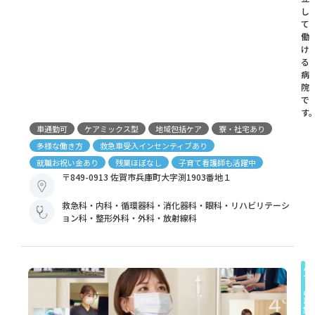
し
て
働
け
る
病
院
で
す
車通勤可
ケアミックス型
地域包括ケア
寮・社宅あり
多様な働き方
救急車受入インセンティブあり
就職お祝い金あり
残業ほぼなし
子育て看護師も活躍中
〒849-0913 佐賀市兵庫町大字渕1903番地１
救急科・内科・循環器科・消化器科・眼科・リハビリテーシ
ョン科・整形外科・外科・放射線科
パ
ー
ト
の
募
集