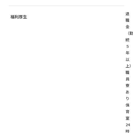
退
福利厚生
職
金
（
続
５
年
以
上
職
員
あ
り
保
育
24
時