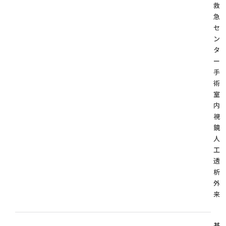
救
急
セ
ン
タ
ー
手
術
内
視
人
工
透
外
来
基