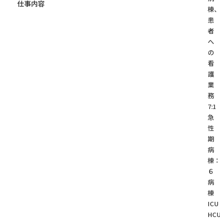
仕事内容
棟
患
者
へ
の
看
護
業
務
7:1
急
性
期
病
棟
６
病
棟
IC
HC