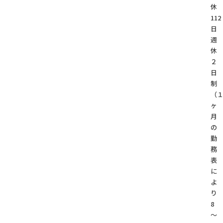
休
112
日
週
休
２
日
制
（
ヶ
月
の
勤
務
表
に
よ
り
8
～