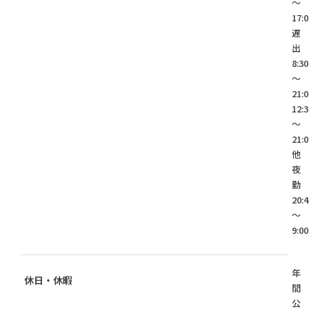
～
17:0
遅
8:30
～
21
12:3
～
21:
他
夜
20:4
～
9:00
年
休日・休暇
間
公