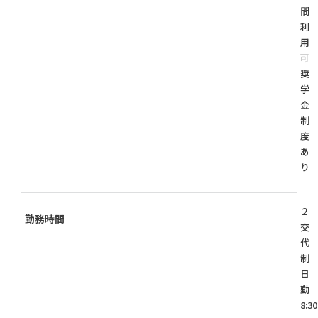
間
利
用
可
奨
学
金
制
あ
り
２
勤務時間
交
代
制
日
8:30