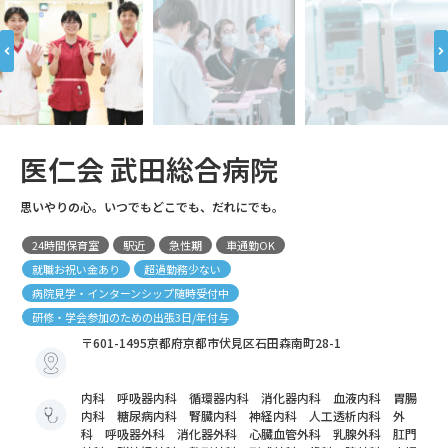
医仁会 武田総合病院
思いやりの心。いつでもどこでも、だれにでも。
24時間保育室
駅近
急性期
車通勤OK
就職お祝い金あり
超過勤務少ない
病院見学・インターンシップ随時受付中
研修・学会参加のための出張3日/年付与
〒601-1495京都府京都市伏見区石田森南町28-1
内科 呼吸器内科 循環器内科 消化器内科 血液内科 胃腸
内科 糖尿病内科 腎臓内科 神経内科 人工透析内科 外
科 呼吸器外科 消化器外科 心臓血管外科 乳腺外科 肛門