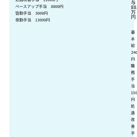
与
88
ベースアップ手当 8800円
万
皆勤手当 3000円
円
夜勤手当 13000円
基
本
240
円
職
務
手
15
円
処
遇
改
善
手