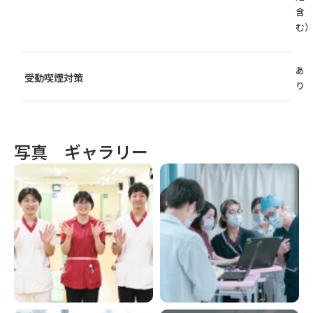
含
む
あ
受動喫煙対策
り
写真 ギャラリー