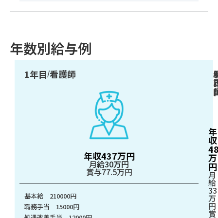
年数別給与例
1年目
看護師
/
/
年
収
48
年収437万円
万
月給30万円
円
賞与77.5万円
月
給
33
基本給 210000円
万
円
職務手当 15000円
賞
処遇改善手当 12000円