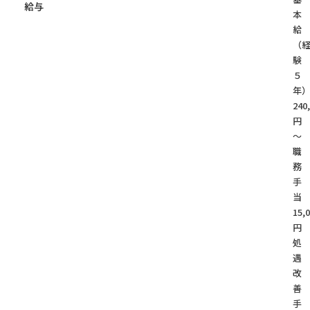
給与
本
給
（
験
５
年
240
円
～
職
務
手
当
15,
円
処
遇
改
善
手