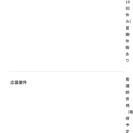
10
回
休
み
夏
期
休
暇
あ
り
看
応募要件
護
師
資
格
（
得
予
定