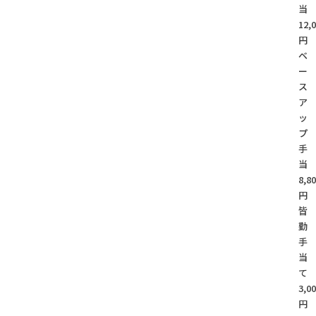
当
12,
円
ベ
ー
ス
ア
ッ
プ
手
当
8,8
円
皆
勤
手
当
て
3,0
円