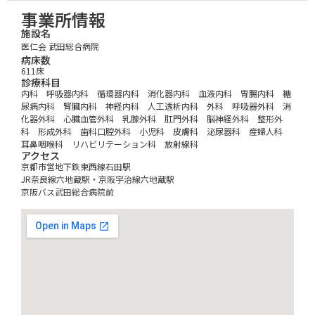
事業所情報
施設名
医仁会 武田総合病院
病床数
611床
診療科目
内科 呼吸器内科 循環器内科 消化器内科 血液内科 胃腸内科 糖
尿病内科 腎臓内科 神経内科 人工透析内科 外科 呼吸器外科 消
化器外科 心臓血管外科 乳腺外科 肛門外科 脳神経外科 整形外
科 形成外科 歯科口腔外科 小児科 皮膚科 泌尿器科 産婦人科
耳鼻咽喉科 リハビリテーション科 放射線科
アクセス
京都市営地下鉄東西線石田駅
JR奈良線六地蔵駅・京阪宇治線六地蔵駅
京阪バス武田総合病院前