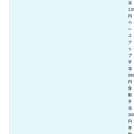
12
円
ベ
ー
ス
ア
ッ
プ
手
88
円
皆
勤
手
30
円
夜