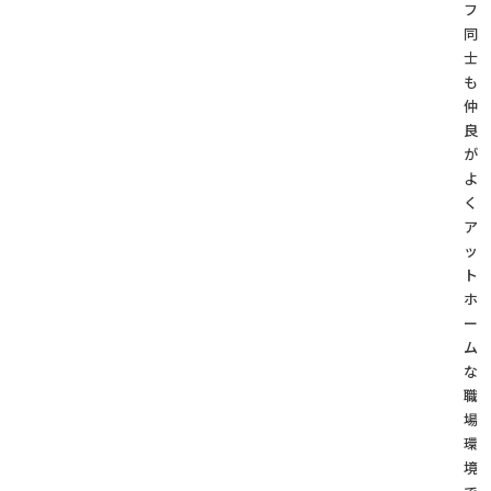
フ
同
士
も
仲
良
が
よ
く
ア
ッ
ト
ホ
ー
ム
な
職
場
環
境