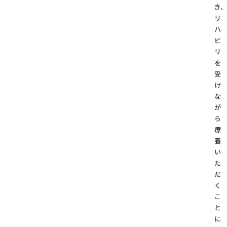
き、
リ
ハ
ビ
リ
を
受
け
な
が
ら
療
養
い
た
だ
く
こ
と
に