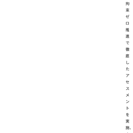
拘
束
ゼ
ロ
推
進
で
徹
底
し
た
ア
セ
ス
メ
ン
ト
を
実
施