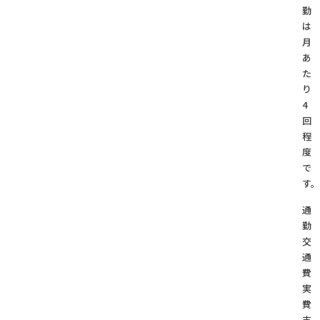
勤
は
月
あ
た
り
4
回
程
度
で
す。
通
勤
交
通
実
費
支