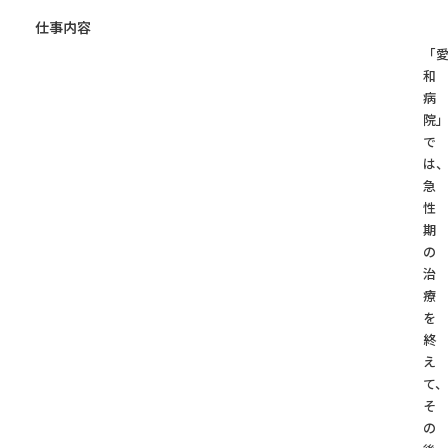
仕事内容
「
和
病
院
で
は
急
性
期
の
治
療
を
終
え
て、
そ
の