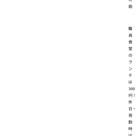
能
職
員
食
堂
の
ラ
ン
チ
は
300
円
休
日
夜
勤
時
は