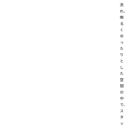
流
れ
明
る
く
ゆ
っ
た
り
と
し
た
空
間
の
中
で、
ス
タ
ッ