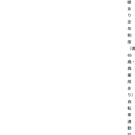
績
あ
り
定
年
制
度
（
65
歳
再
雇
用
あ
り
自
転
車
通
勤
可