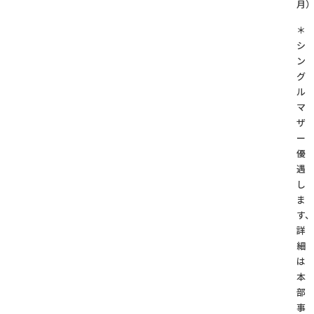
月
＊
シ
ン
グ
ル
マ
ザ
ー
優
遇
し
ま
す、
詳
細
は
本
部
事