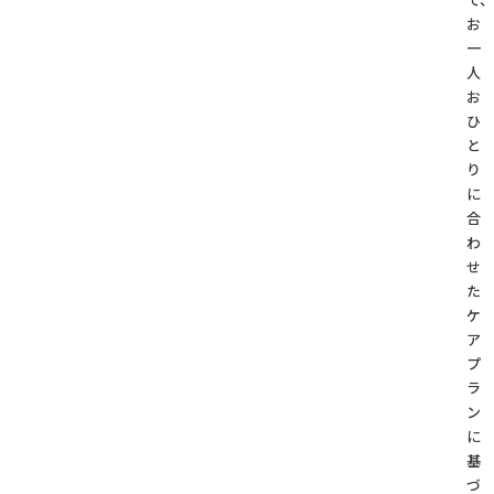
お
一
人
お
ひ
と
り
に
合
わ
せ
た
ケ
ア
プ
ラ
ン
に
基
づ