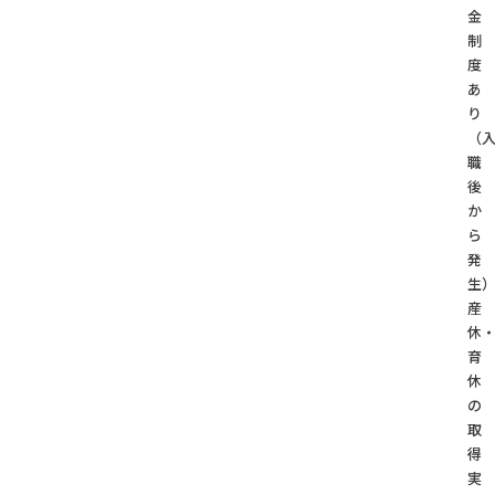
金
制
度
あ
り
（
職
後
か
ら
発
生
産
休
育
休
の
取
得
実