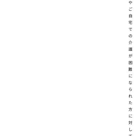
や
ご
自
宅
で
の
介
護
が
困
難
に
な
ら
れ
た
方
に
対
し
て、