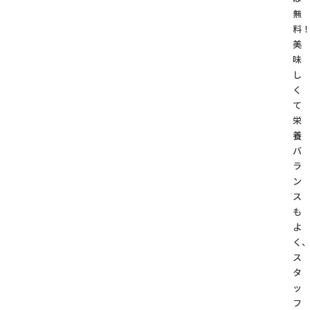
無
料
美
味
し
く
て
栄
養
バ
ラ
ン
ス
も
よ
く
ス
タ
ッ
フ