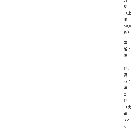
給
（
限
50,
円
昇
給
年
1
回
賞
与
年
2
回
（
績
3.2
ヶ