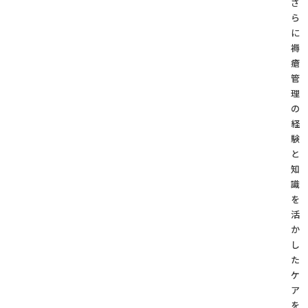
さ
ら
に
褥
瘡
管
理
の
経
験
と
知
識
を
活
か
し
た
ケ
ア
を