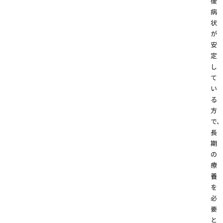
後
病
状
が
安
定
し
て
い
る
方
で、
長
期
の
療
養
を
必
要
と