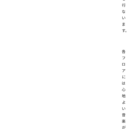
行
な
い
ま
す。
各
フ
ロ
ア
に
は
心
地
よ
い
音
楽
が