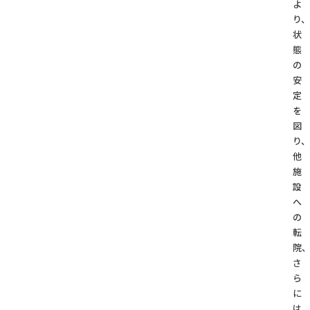
よ
り、
状
態
の
安
定
を
図
り、
他
施
設
へ
の
転
院
さ
ら
に
は