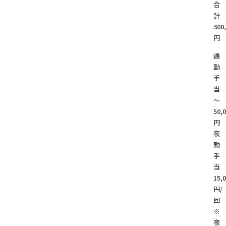
合
300
円
通
勤
手
～
50,
円
夜
勤
手
15,
円/
回
※
夜