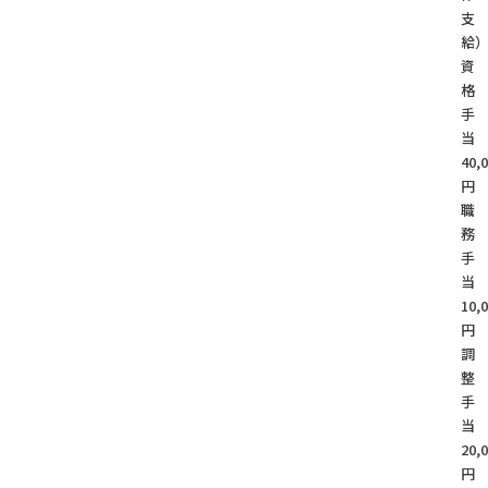
支
給
資
格
手
40,
円
職
務
手
10,
円
調
整
手
20,
円