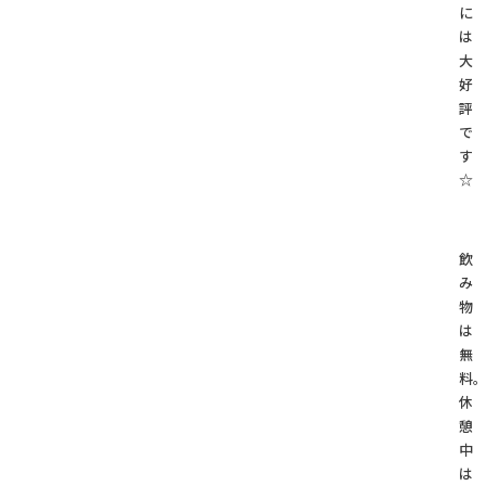
に
は
大
好
評
で
す
☆
飲
み
物
は
無
料
休
憩
中
は