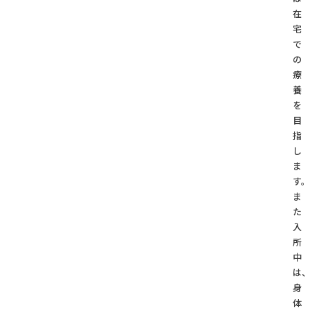
在
宅
で
の
療
養
を
目
指
し
ま
す。
ま
た
入
所
中
は
身
体