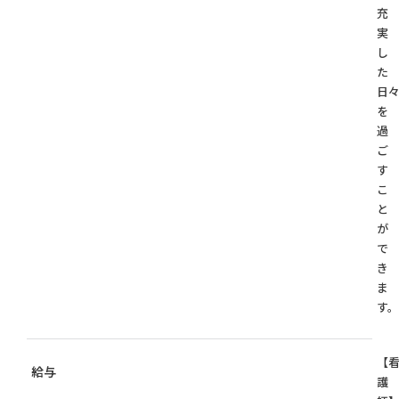
充
実
し
た
日
を
過
ご
す
こ
と
が
で
き
ま
す。
【
給与
護