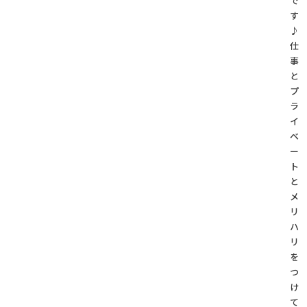
で
す
♪
仕
事
と
プ
ラ
イ
ベ
ー
ト
と
メ
リ
ハ
リ
を
つ
け
て