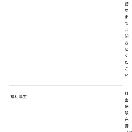
務
局
ま
で
お
問
合
せ
く
だ
さ
い
社
福利厚生
会
保
険
完
備