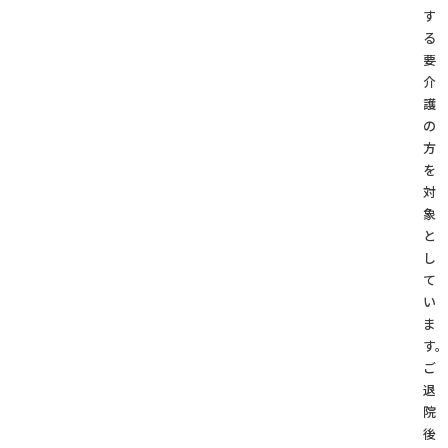
す
る
要
介
護
の
方
を
対
象
と
し
て
い
ま
す。
ご
退
院
後