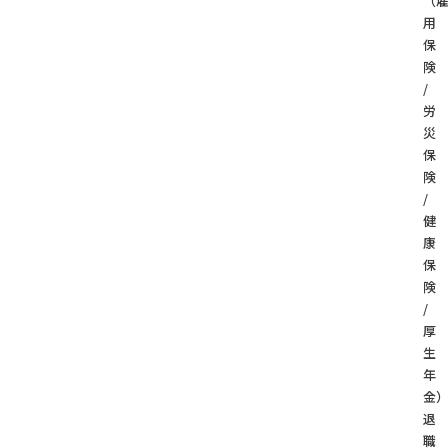
（
用
保
険
/
労
災
保
険
/
健
康
保
険
/
厚
生
年
金
退
職