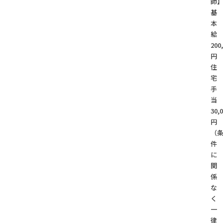
師
基
本
200
円
住
宅
手
30,
円
（
件
に
関
係
な
く
一
律