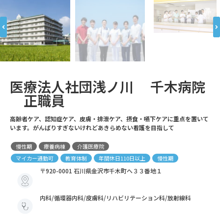
医療法人社団浅ノ川
千木病院
正職員
高齢者ケア、認知症ケア、皮膚・排泄ケア、摂食・嚥下ケアに重点を置いて
います。がんばりすぎないけれどあきらめない看護を目指して
慢性期
療養病棟
介護医療院
マイカー通勤可
教育体制
年間休日110日以上
慢性期
〒920-0001 石川県金沢市千木町へ３３番地１
内科/循環器内科/皮膚科/リハビリテーション科/放射線科