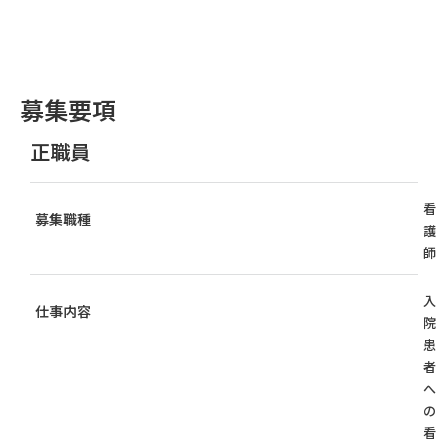
募集要項
正職員
看
募集職種
護
師
入
仕事内容
院
患
者
へ
の
看