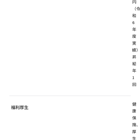
円
（
和
6
年
度
実
績
昇
給
年
1
回
健
福利厚生
康
保
険
厚
生