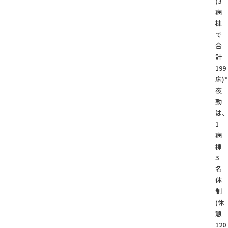
(3
病
棟
で
合
計
199
床)*
夜
勤
は
1
病
棟
3
名
体
制
(休
憩
120