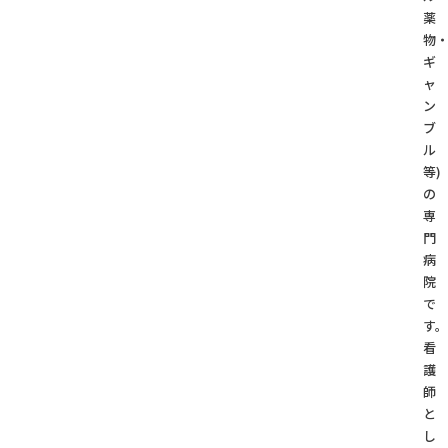
薬
物
ギ
ャ
ン
ブ
ル
等)
の
専
門
病
院
で
す。
看
護
師
と
し