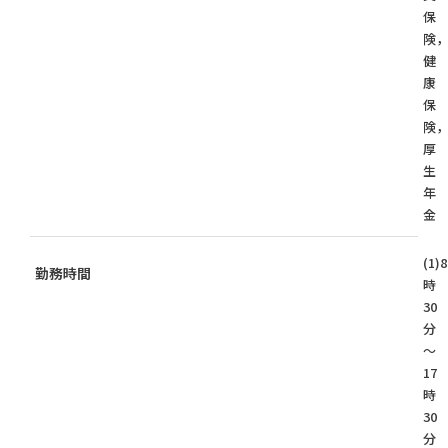
保
険
健
康
保
険
厚
生
年
金
(1)8
勤務時間
時
30
分
～
17
時
30
分