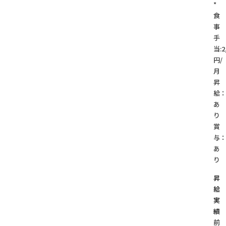
*
食
事
手
当:2
円/
月
昇
給
あ
賞
与
あ
り
昇
給
実
績
前