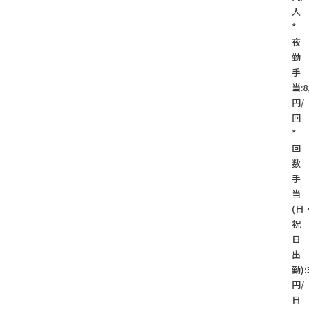
人
*
夜
勤
手
当:8
円/
回
*
回
数
手
当
(日
祝
日
出
勤):
円/
日