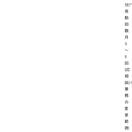
分)*
夜
勤
回
数:
月
3
～
5
回
(応
相
談)
業
務
の
変
更
範
囲: