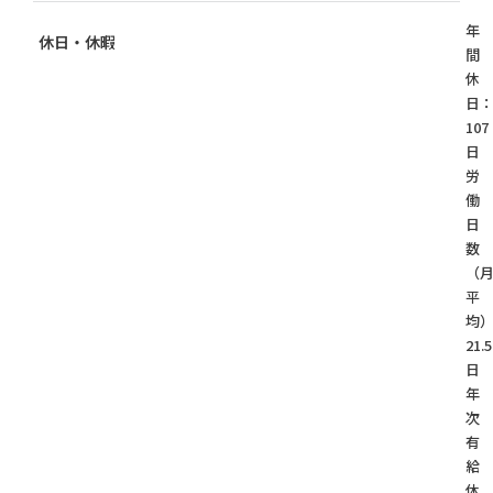
年
休日・休暇
間
休
日
107
日
労
働
日
数
（
平
均
21.5
日
年
次
有
給
休