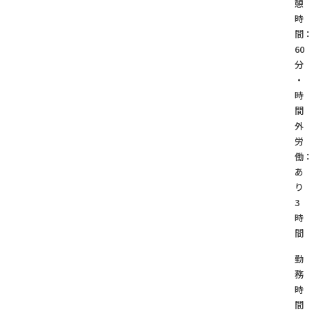
憩
時
間
60
分
・
時
間
外
労
働
あ
り
3
時
間
勤
務
時
間