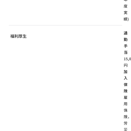
度
実
績)
通
福利厚生
勤
手
当
15,
円
加
入
保
険
雇
用
保
険
労
災