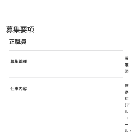
募集要項
正職員
看
募集職種
護
師
依
仕事内容
存
症
(ア
ル
コ
ー
ル