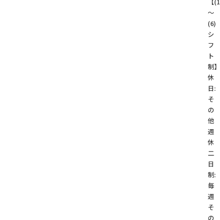
【(1
～
(6)
シ
フ
ト
制
休
日:
そ
の
他
週
休
二
日
制:
毎
週
そ
の