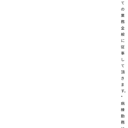
て
の
業
務
全
般
に
従
事
し
て
頂
き
ま
す。
*
病
棟
勤
務