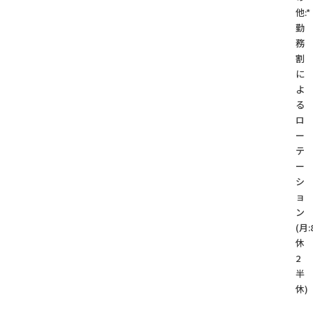
他:*
勤
務
割
に
よ
る
ロ
ー
テ
ー
シ
ョ
ン
(月:
休
2
半
休)