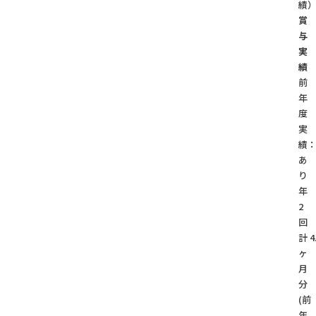
績
賞
与
実
績
前
年
度
実
績
あ
年
2
回
計 4
ヶ
月
分
(前
年