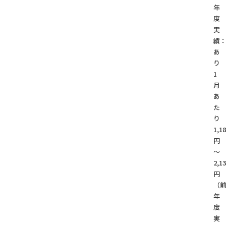
年
度
実
績
あ
1
月
あ
た
り
1,1
円
～
2,1
円
（
年
度
実