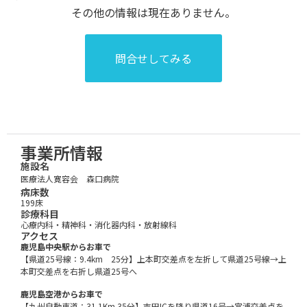
その他の情報は現在ありません。
事業所情報
施設名
医療法人寛容会 森口病院
病床数
199床
診療科目
心療内科・精神科・消化器内科・放射線科
アクセス
鹿児島中央駅からお車で
【県道25号線：9.4km 25分】上本町交差点を左折して県道25号線→上
本町交差点を右折し県道25号へ
鹿児島空港からお車で
【九州自動車道：31.1Km 35分】吉田ICを降り県道16号→宮浦交差点を