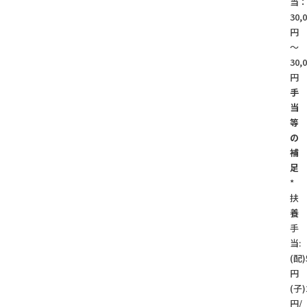
当
30,
円
～
30,
円
手
当
等
の
補
足
*
扶
養
手
当:
(配)
円
(子)
円/