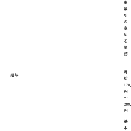
事
業
所
の
定
め
る
業
務
月
給与
給
170
円
～
280
円
基
本