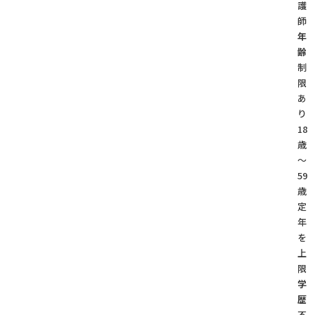
護
師
年
齢
制
限
あ
り
18
歳
～
59
歳
定
年
を
上
限
学
歴
不