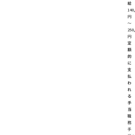
給
140
円
～
250
円
定
額
的
に
支
払
わ
れ
る
手
当
職
務
手