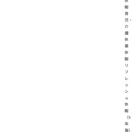
休
暇
育
児
介
護
休
業
休
暇
リ
フ
レ
ッ
シ
ュ
休
暇
（5
年
毎