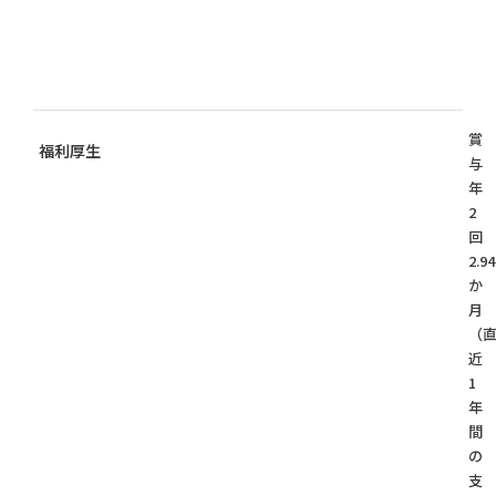
賞
福利厚生
与
年
2
2.94
か
月
（
近
1
年
間
の
支