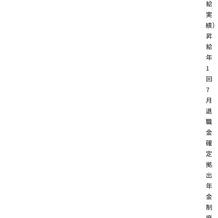
給
実
績
昇
給
年
1
7
月
退
職
金
確
定
拠
出
年
金
制
度