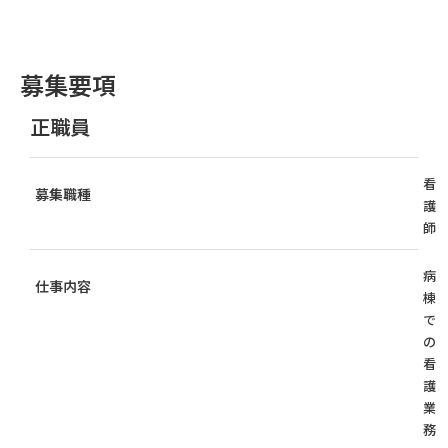
募集要項
正職員
看
募集職種
護
師
病
仕事内容
棟
で
の
看
護
業
務