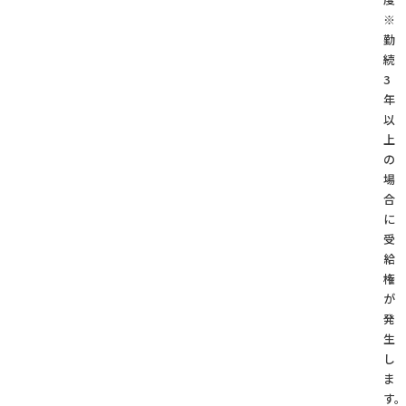
※
勤
続
3
年
以
上
の
場
合
に
受
給
権
が
発
生
し
ま
す。