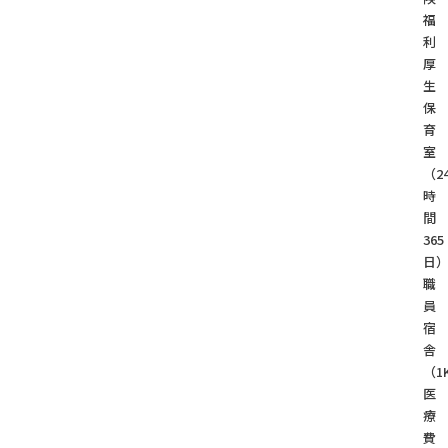
福
利
厚
生
保
育
室
（2
時
間
365
日
職
員
宿
舎
（1
医
療
費