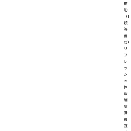
補
助
（1
親
等
含
む
リ
フ
レ
ッ
シ
ュ
休
暇
制
度
職
員
互