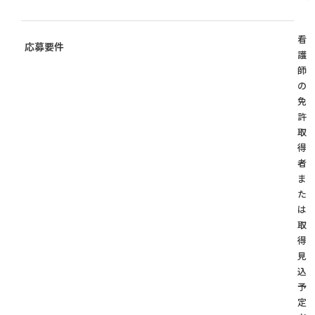
看
応募要件
護
師
の
免
許
取
得
者
ま
た
は
取
得
見
込
予
定