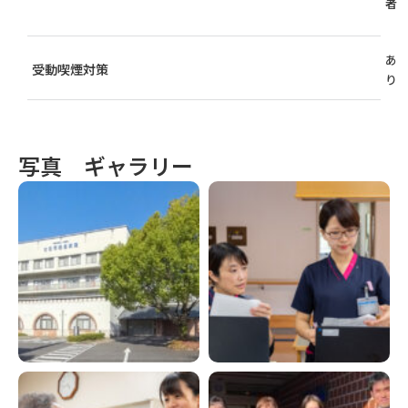
者
あ
受動喫煙対策
り
写真 ギャラリー