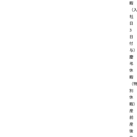
暇
（
社
日
3
日
付
与
慶
弔
休
暇
（
別
休
暇
産
前
産
後