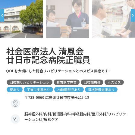
社会医療法人 清風会
廿日市記念病院
正職員
QOLを大切にした総合リハビリテーションとホスピス医療です！
回復期リハビリテーション
教育制度充実
回復期病棟
ホスピス
寮あり
子育て支援あり
24時間託児あり
資格取得支援あり
〒738-0060 広島県廿日市市陽光台5-12
脳神経外科/内科/循環器内科/呼吸器内科/整形外科/リハビリテ
ーション科/緩和ケア