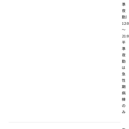
準
夜
勤
12:0
～
21:0
半
準
夜
勤
は
急
性
期
病
棟
の
み