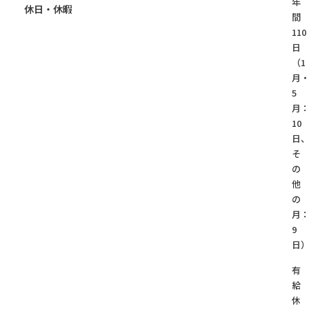
年
休日・休暇
間
110
日
（1
月
5
月
10
日
そ
の
他
の
月
9
日
有
給
休