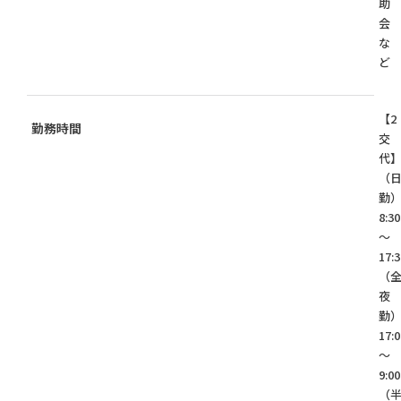
助
会
な
ど
【2
勤務時間
交
代
（
勤
8:30
～
17:3
（
夜
勤
17:0
～
9:00
（