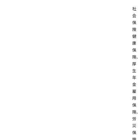
社
会
保
険
健
康
保
険
厚
生
年
金
雇
用
保
険
労
災
保
険