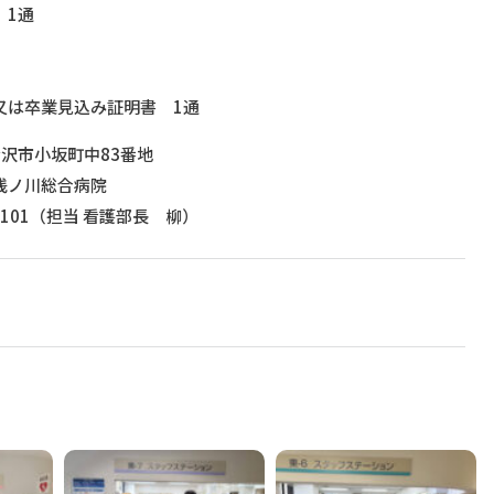
 1通
又は卒業見込み証明書 1通
県金沢市小坂町中83番地
浅ノ川総合病院
-2101（担当 看護部長 柳）