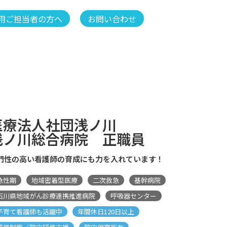
用ご担当者の方へ
お問い合わせ
医療法人社団浅ノ川
浅ノ川総合病院
正職員
門性の高い看護師の育成にも力を入れています！
急性期
地域密着型医療
二次救急
基幹病院
石川県地域がん診療連携推進病院
呼吸器センター
子育て看護師も活躍中
年間休日120日以上