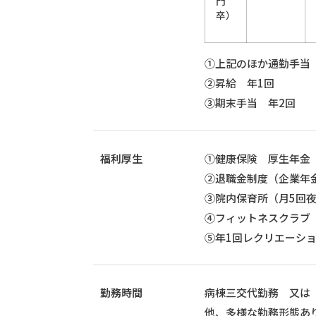
門
卒）
①上記のほか通勤手当（最
②昇給 年1回
③期末手当 年2回
福利厚生
①健康保険 厚生年金
②退職金制度（企業年
③院内保育所（月5回
④フィットネスクラブ
⑤年1回レクリエーシ
勤務時間
病棟三交代勤務 又は
他、多様な勤務形態あ