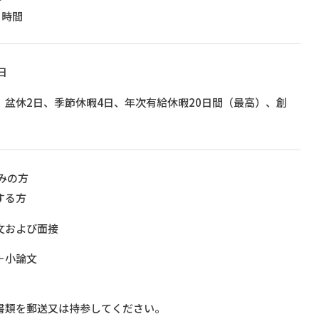
5時間
日
盆休2日、季節休暇4日、年次有給休暇20日間（最高）、創
みの方
する方
文および面接
＋小論文
書類を郵送又は持参してください。