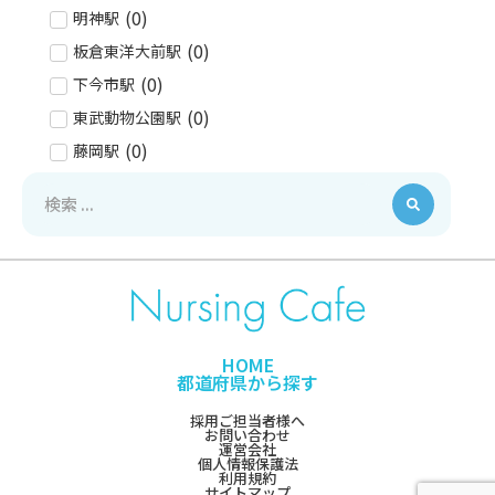
(
0
)
明神駅
(
0
)
板倉東洋大前駅
(
0
)
下今市駅
(
0
)
東武動物公園駅
(
0
)
藤岡駅
(
0
)
上今市駅
(
0
)
栗橋駅
(
0
)
静和駅
(
0
)
東武日光駅
(
0
)
新大平下駅
(
0
)
栃木駅
HOME
(
0
)
都道府県から探す
新栃木駅
(
0
)
合戦場駅
採用ご担当者様へ
お問い合わせ
(
0
)
家中駅
運営会社
個人情報保護法
利用規約
(
0
)
東武金崎駅
サイトマップ