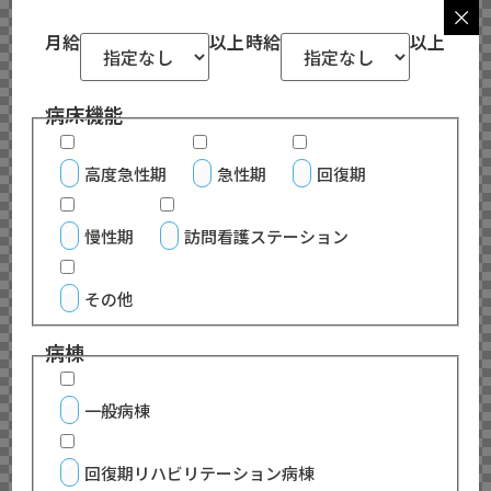
月給
以上
時給
以上
病床機能
高度急性期
急性期
回復期
慢性期
訪問看護ステーション
その他
病棟
一般病棟
回復期リハビリテーション病棟